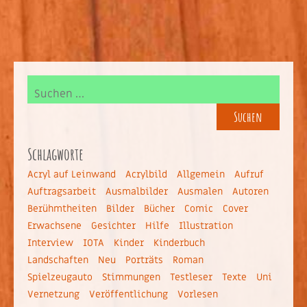
Schlagworte
Acryl auf Leinwand
Acrylbild
Allgemein
Aufruf
Auftragsarbeit
Ausmalbilder
Ausmalen
Autoren
Berühmtheiten
Bilder
Bücher
Comic
Cover
Erwachsene
Gesichter
Hilfe
Illustration
Interview
IOTA
Kinder
Kinderbuch
Landschaften
Neu
Porträts
Roman
Spielzeugauto
Stimmungen
Testleser
Texte
Uni
Vernetzung
Veröffentlichung
Vorlesen