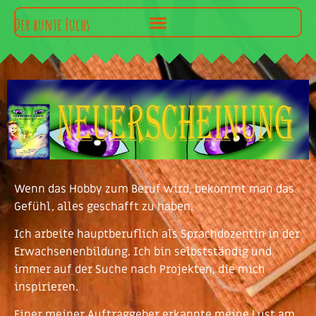
Der bunte Fuchs
Wenn das Hobby zum Beruf wird, bekommt man das
Gefühl, alles geschafft zu haben.
Ich arbeite hauptberuflich als Sprachdozentin in der
Erwachsenenbildung. Ich bin selbstständig und
immer auf der Suche nach Projekten, die mich
inspirieren.
Einer meiner Auftraggeber erkannte meine Lust am