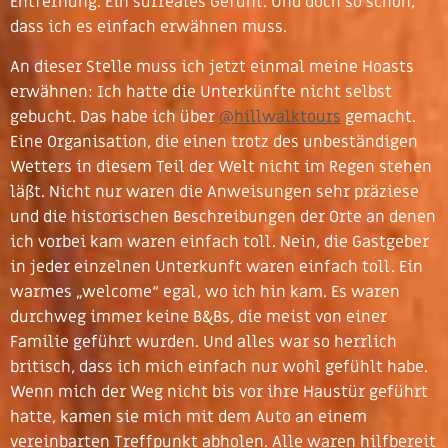
Entfernung. Ein surreales Gefühl. Und doch so schön,
dass ich es einfach erwähnen muss.
An dieser Stelle muss ich jetzt einmal meine Hoasts
erwähnen: Ich hatte die Unterkünfte nicht selbst
gebucht. Das habe ich über
@hillwalktours
gemacht.
Eine Organisation, die einen trotz des unbeständigen
Wetters in diesem Teil der Welt nicht im Regen stehen
läßt. Nicht nur waren die Anweisungen sehr präziese
und die historischen Beschreibungen der Orte an denen
ich vorbei kam waren einfach toll. Nein, die Gastgeber
in jeder einzelnen Unterkunft waren einfach toll. Ein
warmes „welcome“ egal, wo ich hin kam. Es waren
durchweg immer keine B&Bs, die meist von einer
Familie geführt wurden. Und alles war so herrlich
britisch, dass ich mich einfach nur wohl gefühlt habe.
Wenn mich der Weg nicht bis vor ihre Haustür geführt
hatte, kamen sie mich mit dem Auto an einem
vereinbarten Treffpunkt abholen. Alle waren hilfbereit