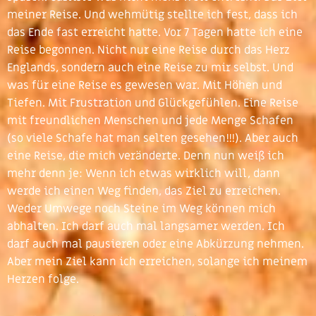
meiner Reise. Und wehmütig stellte ich fest, dass ich
das Ende fast erreicht hatte. Vor 7 Tagen hatte ich eine
Reise begonnen. Nicht nur eine Reise durch das Herz
Englands, sondern auch eine Reise zu mir selbst. Und
was für eine Reise es gewesen war. Mit Höhen und
Tiefen. Mit Frustration und Glückgefühlen. Eine Reise
mit freundlichen Menschen und jede Menge Schafen
(so viele Schafe hat man selten gesehen!!!). Aber auch
eine Reise, die mich veränderte. Denn nun weiß ich
mehr denn je: Wenn ich etwas wirklich will, dann
werde ich einen Weg finden, das Ziel zu erreichen.
Weder Umwege noch Steine im Weg können mich
abhalten. Ich darf auch mal langsamer werden. Ich
darf auch mal pausieren oder eine Abkürzung nehmen.
Aber mein Ziel kann ich erreichen, solange ich meinem
Herzen folge.