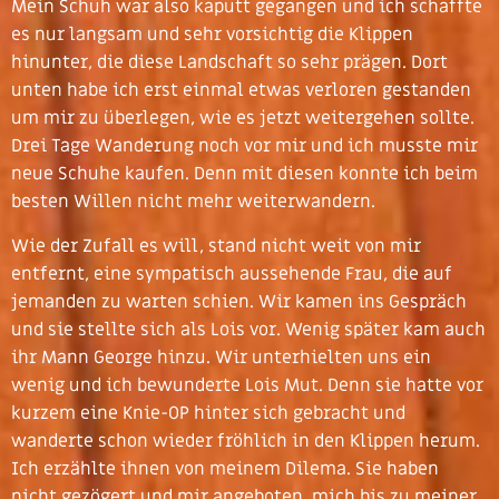
Mein Schuh war also kaputt gegangen und ich schaffte
es nur langsam und sehr vorsichtig die Klippen
hinunter, die diese Landschaft so sehr prägen. Dort
unten habe ich erst einmal etwas verloren gestanden
um mir zu überlegen, wie es jetzt weitergehen sollte.
Drei Tage Wanderung noch vor mir und ich musste mir
neue Schuhe kaufen. Denn mit diesen konnte ich beim
besten Willen nicht mehr weiterwandern.
Wie der Zufall es will, stand nicht weit von mir
entfernt, eine sympatisch aussehende Frau, die auf
jemanden zu warten schien. Wir kamen ins Gespräch
und sie stellte sich als Lois vor. Wenig später kam auch
ihr Mann George hinzu. Wir unterhielten uns ein
wenig und ich bewunderte Lois Mut. Denn sie hatte vor
kurzem eine Knie-OP hinter sich gebracht und
wanderte schon wieder fröhlich in den Klippen herum.
Ich erzählte ihnen von meinem Dilema. Sie haben
nicht gezögert und mir angeboten, mich bis zu meiner