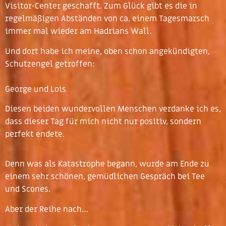
Visitor-Center geschafft. Zum Glück gibt es die in
regelmäßigen Abständen von ca. einem Tagesmarsch
immer mal wieder am Hadrians Wall.
Und dort habe ich meine, oben schon angekündigten,
Schutzengel getroffen:
George und Lois
Diesen beiden wundervollen Menschen verdanke ich es,
dass dieser Tag für mich nicht nur positiv, sondern
perfekt endete.
Denn was als Katastrophe begann, wurde am Ende zu
einem sehr schönen, gemüdlichen Gespräch bei Tee
und Scones.
Aber der Reihe nach…