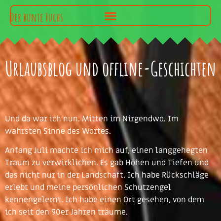
Der bunte Fuchs
Urlaubsblog und offline-Geschichten
Und da war ich nun. Mitten im Nirgendwo. Im
wahrsten Sinne des Wortes.
Anfang Juli machte ich mich auf, einen langgehegten
Traum zu verwirklichen. Es gab Höhen und Tiefen und
das nicht nur in der Landschaft. Ich habe Rückschläge
erlebt und meine persönlichen Schutzengel
kennengelernt. Ich habe einen Ort gesehen, von dem
ich seit den 90er Jahren träume.