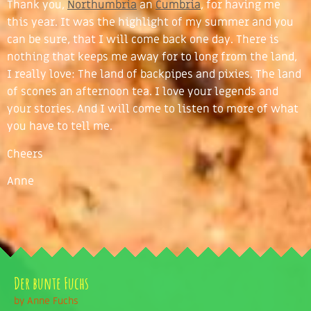
Thank you,
Northumbria
an
Cumbria
, for having me
this year. It was the highlight of my summer and you
can be sure, that I will come back one day. There is
nothing that keeps me away for to long from the land,
I really love: The land of backpipes and pixies. The land
of scones an afternoon tea. I love your legends and
your stories. And I will come to listen to more of what
you have to tell me.
Cheers
Anne
Der bunte Fuchs
by Anne Fuchs