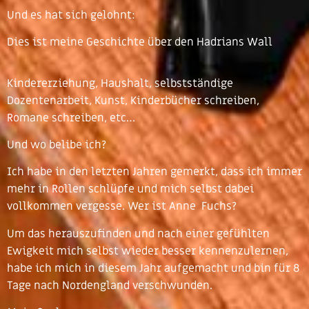
Und es hat sich gelohnt:
Dies ist meine Geschichte über den Hadrians Wall
Kindererziehung, Haushalt, selbstständige
Dozentenarbeit, Kunst, Kinderbücher schreiben,
Romane schreiben, etc…
Und wo belibe ich?
Ich habe in den letzten Jahren gemerkt, dass ich immer
mehr in Rollen schlüpfe und mich selbst dabei
vollkommen vergesse. Wer ist Anne Fuchs?
Um das herauszufinden und nach einer gefühlten
Ewigkeit mich selbst wieder besser kennenzulernen,
habe ich mich in diesem Jahr aufgemacht und bin für 8
Tage nach Nordengland verschwunden.