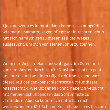
Tja, und wenn es kommt, dann kommt es knüppeldick,
wie meine Mama zu sagen pflegt: Mein rechter Schuh
hat sich nämlich genau diesen Teil des Weges
ausgesucht, um sich von seiner Sohle zu trennen.
Wenn der Weg am Hadrianswall ganz im Osten und
ganz im Westen durch sanfte Graslandschaften geht
und nur ab und an einen Hügel erklimmt, dann war
dieser Teil der denkbar schlechteste Ort für dieses
Missgeschick. Wie ihr sehen könnt, habe ich versucht,
mit meinen Schuhbändern das Schlimmste zu
verhindern. Aber so konnte ich natürlich nicht
weiterwandern. Mit Ach und Krach habe ich es bis zum